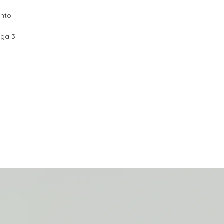
ento
ega 3