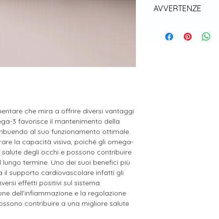
Assumere 2 softgel 
Può contenere tracce d
AVVERTENZE
*VNR= Valori nutritivi
frutta a guscio.
Gli integratori alim
sostituti di una diet
equilibrata ed uno s
Non utilizzare per p
un medico. Non supe
consigliata. Non uti
l’allattamento e nei
portata dei bambini a
ntare che mira a offrire diversi vantaggi
ega-3 favorisce il mantenimento della
ribuendo al suo funzionamento ottimale.
orare la capacità visiva, poiché gli omega-
a salute degli occhi e possono contribuire
lungo termine. Uno dei suoi benefici più
il supporto cardiovascolare infatti gli
ersi effetti positivi sul sistema
ione dell'infiammazione e la regolazione
ossono contribuire a una migliore salute