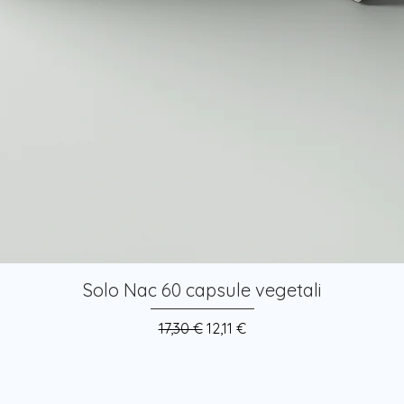
Solo Nac 60 capsule vegetali
Prezzo regolare
Prezzo scontato
17,30 €
12,11 €