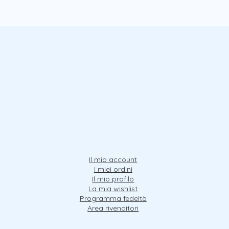
Il mio account
I miei ordini
Il mio profilo
La mia wishlist
Programma fedeltà
Area rivenditori