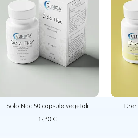
Solo Nac 60 capsule vegetali
Dren
Prezzo
17,30 €