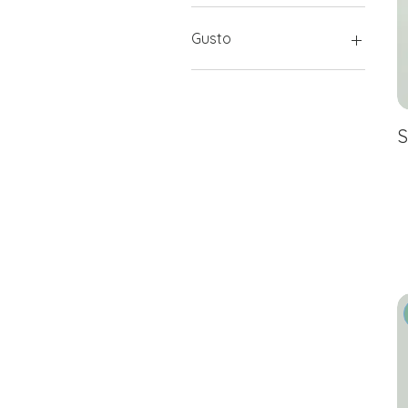
Gusto
Limone
S