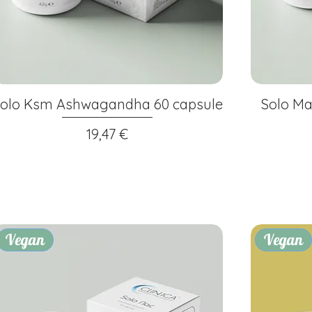
olo Ksm Ashwagandha 60 capsule
Solo Ma
Prezzo
19,47 €
Vegan
Vegan