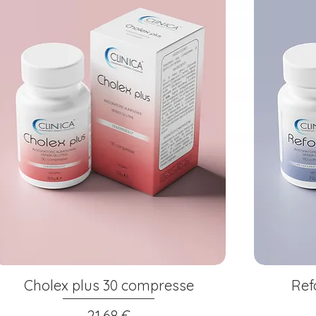
Cholex plus 30 compresse
Ref
Prezzo
21,68 €