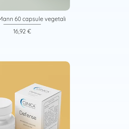
Mann 60 capsule vegetali
Prezzo
16,92 €