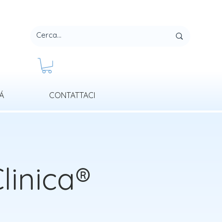
Á
CONTATTACI
linica®