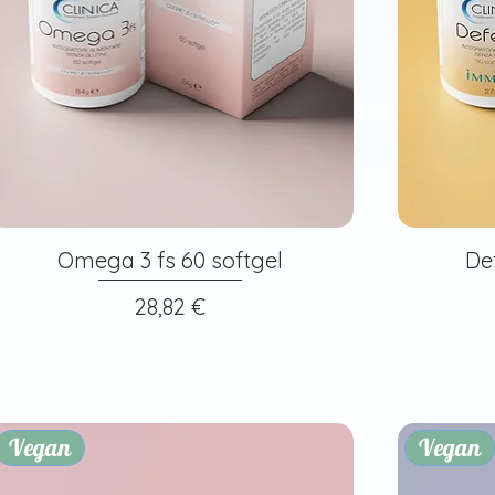
Omega 3 fs 60 softgel
De
Prezzo
28,82 €
Vegan
Vegan