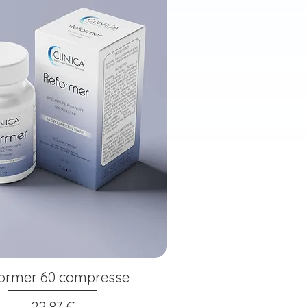
ormer 60 compresse
Prezzo
22,87 €