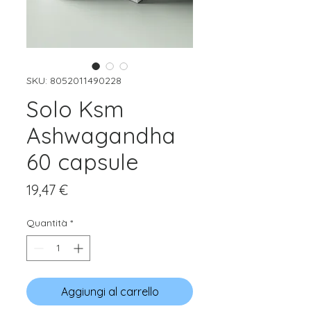
SKU: 8052011490228
Solo Ksm
Ashwagandha
60 capsule
Prezzo
19,47 €
Quantità
*
Aggiungi al carrello