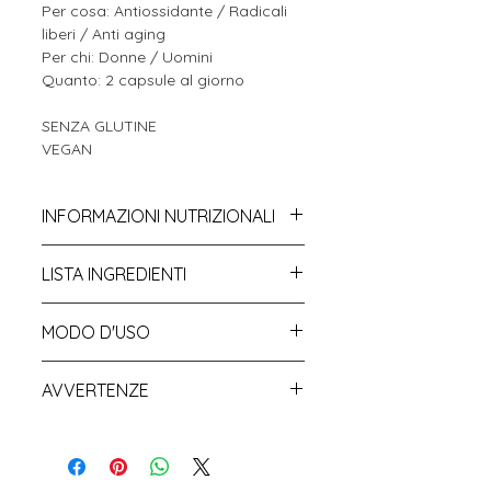
Per cosa: Antiossidante / Radicali
liberi / Anti aging
Per chi: Donne / Uomini
Quanto: 2 capsule al giorno
SENZA GLUTINE
VEGAN
INFORMAZIONI NUTRIZIONALI
Per dose giornaliera (2 capsule):
LISTA INGREDIENTI
Coenzima Q10 100mg
Agente di carica: [Cellulosa
*VNR= Valori nutritivi di riferimento
MODO D'USO
microcristallina], Capsula vegetale:
[Agenti di rivestimento:
Assumere 2 capsule al giorno con
Idrossipropilmetilcellulosa] ,
AVVERTENZE
acqua.
Coenzima Q10 (Kaneka Q10TM),
Agenti antiagglomeranti: [Biossido
Gli integratori alimentari non vanno
di silicio, Sali di magnesio degli acidi
intesi come sostituti di una dieta
grassi].
variata. Una dieta variata,