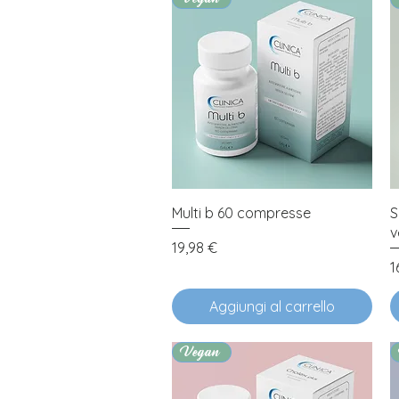
Vista rapida
Multi b 60 compresse
S
v
Prezzo
19,98 €
P
1
Aggiungi al carrello
Vegan