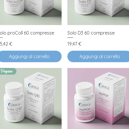
Vista rapida
Vista rapida
olo proColl 60 compresse
Solo D3 60 compresse
rezzo
Prezzo
5,42 €
19,47 €
Aggiungi al carrello
Aggiungi al carrello
Vegan