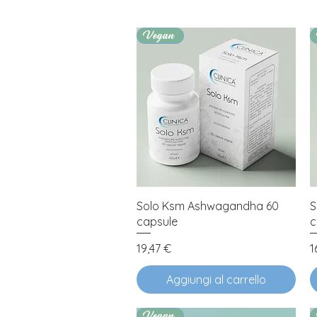
Vegan
Vista rapida
Solo Ksm Ashwagandha 60
S
capsule
c
Prezzo
P
19,47 €
1
Aggiungi al carrello
Vegan