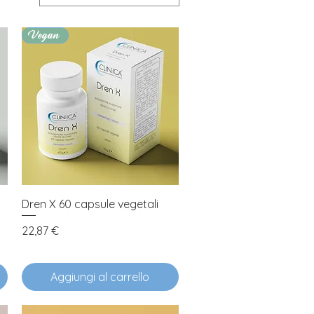
Vegan
Vista rapida
Dren X 60 capsule vegetali
Prezzo
22,87 €
Aggiungi al carrello