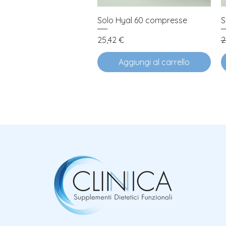
Vista rapida
Solo Hyal 60 compresse
S
Prezzo
P
25,42 €
2
Aggiungi al carrello