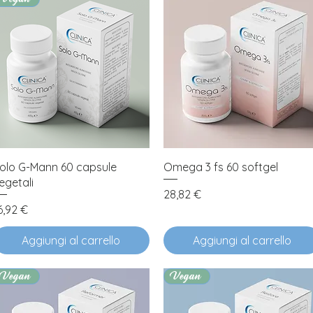
Vista rapida
Vista rapida
olo G-Mann 60 capsule
Omega 3 fs 60 softgel
egetali
Prezzo
28,82 €
rezzo
6,92 €
Aggiungi al carrello
Aggiungi al carrello
Vegan
Vegan