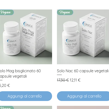
Vegan
Vegan
Vista rapida
Vista rapida
olo Mag bisglicinato 60
Solo Nac 60 capsule vegetali
apsule vegetali
Prezzo regolare
Prezzo scontato
17,30 €
12,11 €
rezzo
6,20 €
Aggiungi al carrello
Aggiungi al carrello
Vegan