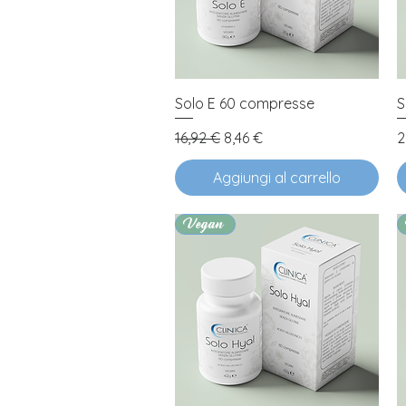
Vista rapida
Solo E 60 compresse
S
Prezzo regolare
Prezzo scontato
P
16,92 €
8,46 €
2
Aggiungi al carrello
Vegan