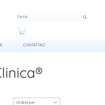
Á
CONTATTACI
linica®
Ordina per