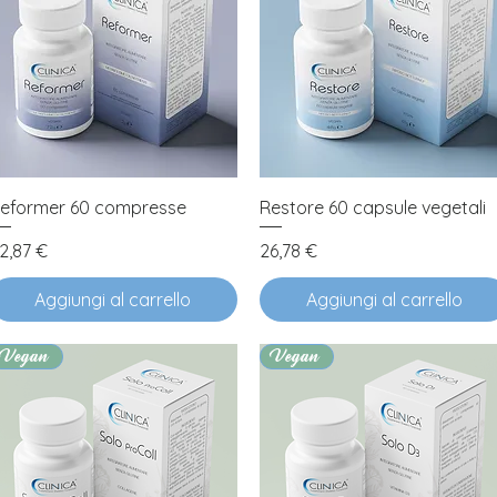
Vista rapida
Vista rapida
eformer 60 compresse
Restore 60 capsule vegetali
rezzo
Prezzo
2,87 €
26,78 €
Aggiungi al carrello
Aggiungi al carrello
Vegan
Vegan